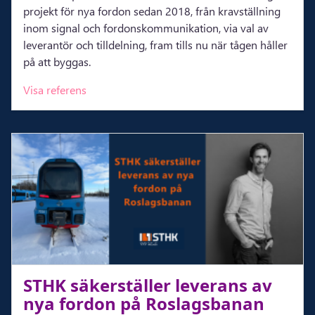
projekt för nya fordon sedan 2018, från kravställning
inom signal och fordonskommunikation, via val av
leverantör och tilldelning, fram tills nu när tågen håller
på att byggas.
Visa referens
STHK sä­ker­stäl­ler le­ve­rans av
nya for­don på Roslags­ba­nan