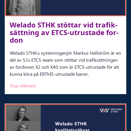
Wela­do STHK stöt­tar vid tra­fik­
sätt­ning av ETCS-​utrustade for­
don
Welado STHK:s systemingenjör Markus Hellström är en
del av SJ:s ETCS-team som stöttar vid trafiksättningen
av fordonen X2 och X40 som är ETCS-utrustade för att
kunna köra på ERTMS-utrustade banor.
Visa referens