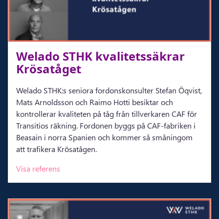
Wela­do STHK kva­li­tets­säk­rar
Krö­sa­tå­get
Welado STHK:s seniora fordonskonsulter Stefan Öqvist,
Mats Arnoldsson och Raimo Hotti besiktar och
kontrollerar kvaliteten på tåg från tillverkaren CAF för
Transitios räkning. Fordonen byggs på CAF-fabriken i
Beasain i norra Spanien och kommer så småningom
att trafikera Krösatågen.
Visa referens