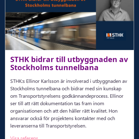
STHK bi­drar till ut­bygg­na­den av
Stock­holms tun­nel­ba­na
STHK:s Ellinor Karlsson är involverad i utbyggnaden av
Stockholms tunnelbana och bidrar med sin kunskap
om Transportstyrelsens godkännandeprocess. Ellinor
ser till att rätt dokumentation tas fram inom
organisationen och att den håller rätt kvalitet. Hon
ansvarar också för projektens kontakter med och
leveranserna till Transportstyrelsen.
Visa referens