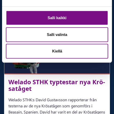
svensk järnväg.
Visa referens
Salli kaikki
Salli valinta
Kiellä
Wela­do STHK typ­tes­tar nya Krö­
sa­tå­get
Welado STHK:s David Gustavsson rapporterar från
testerna av de nya Krösatågen som genomförs i
Beasain, Spanien. David har varit en del av Krösatågens