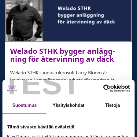
Wela­do STHK byg­ger an­lägg­
ning för åter­vin­ning av däck
TEST
Welado STHK:s industrikonsult Larry Bloom är
involverad i ett spännande industriellt uppdrag åt
Enviro Systems som håller på att uppföra en ny fabrik i
Uddevalla. På den världspatenterade anläggningen
kommer däck att återvinnas för att genom ett cirkulärt
Suostumus
Yksityiskohdat
Tietoja
materialkretslopp skapa nya däck.
Visa referens
Tämä sivusto käyttää evästeitä
Käytämme evästeitä tarjoamamme sisällön ja mainosten