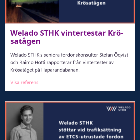
Wela­do STHK vin­ter­tes­tar Krö­
sa­tå­gen
Welado STHK:s seniora fordonskonsulter Stefan Öqvist
och Raimo Hotti rapporterar från vintertester av
Krösatåget på Haparandabanan.
Visa referens