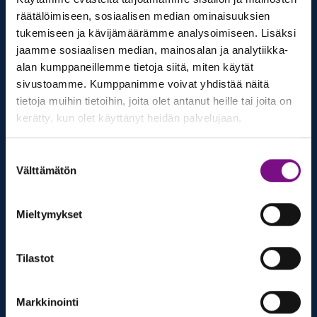
räätälöimiseen, sosiaalisen median ominaisuuksien
tukemiseen ja kävijämäärämme analysoimiseen. Lisäksi
jaamme sosiaalisen median, mainosalan ja analytiikka-
alan kumppaneillemme tietoja siitä, miten käytät
sivustoamme. Kumppanimme voivat yhdistää näitä
tietoja muihin tietoihin, joita olet antanut heille tai joita on
kerätty, kun olet käyttänyt heidän palvelujaan.
Wela­do STHK sä­ker­hets­hand­
Suostumuksen
läg­ger upp­hand­lat mark­sy­stem
Välttämätön
valinta
för ERTMS och ATC
Mieltymykset
Welado STHK:s signalkonsult Andreas Percevic Kling
jobbar som säkerhetshandläggare för den generiska
marksignalprodukt som Trafikverket har beställt av
Tilastot
Hitachi och som bygger på Trafikverkets krav. Det
gäller både så kallad konventionell signalering (ATC)
Markkinointi
och ERTMS Level 2 som håller på att rullas ut inom