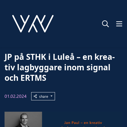
-
Visa alla blogginlägg
JP på STHK i Luleå – en kre­a­
tiv lag­byg­ga­re inom sig­nal
och ERTMS
01.02.2024
share