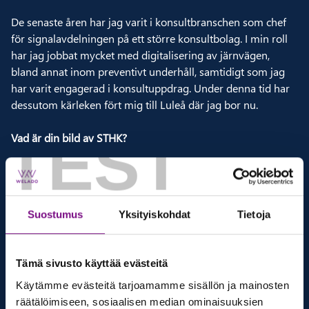
De senaste åren har jag varit i konsultbranschen som chef
för signalavdelningen på ett större konsultbolag. I min roll
har jag jobbat mycket med digitalisering av järnvägen,
bland annat inom preventivt underhåll, samtidigt som jag
har varit engagerad i konsultuppdrag. Under denna tid har
dessutom kärleken fört mig till Luleå där jag bor nu.
TEST
Vad är din bild av STHK?
Jag har känt grundarna John och Magnus länge, vi har
sprungit på varandra på mässor och även gjort en del
projekt ihop genom åren. När tillfället att ta steget till STHK
Suostumus
Yksityiskohdat
Tietoja
uppenbarade sig var det inget svårt val då jag länge varit
nyfiken på företaget. Bland annat lockades jag av STHK:s
goda rykte i branschen och att det är ett lite mindre företag
Tämä sivusto käyttää evästeitä
än de jag varit på tidigare.
Käytämme evästeitä tarjoamamme sisällön ja mainosten
räätälöimiseen, sosiaalisen median ominaisuuksien
I vilka sammanhang trivs du bäst?