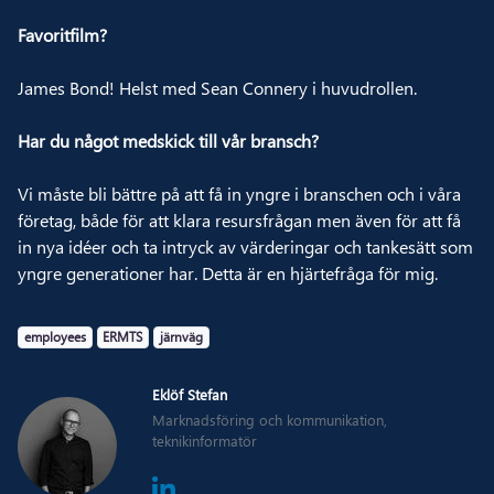
Favoritfilm?
James Bond! Helst med Sean Connery i huvudrollen.
Har du något medskick till vår bransch?
Vi måste bli bättre på att få in yngre i branschen och i våra
företag, både för att klara resursfrågan men även för att få
in nya idéer och ta intryck av värderingar och tankesätt som
yngre generationer har. Detta är en hjärtefråga för mig.
tag
tag
tag
employees
ERMTS
järnväg
Eklöf Stefan
Marknadsföring och kommunikation,
teknikinformatör