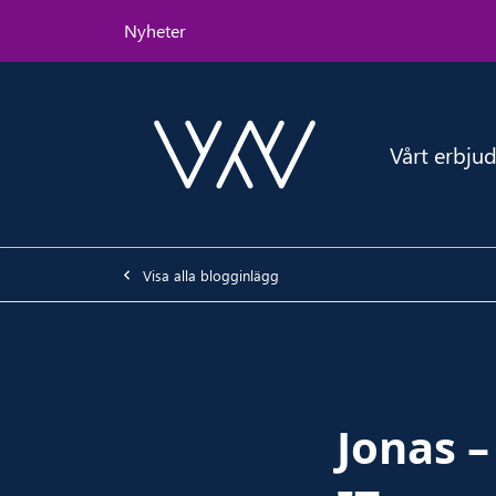
skip-to-main-content
Nyheter
Vårt erbj
-
Visa alla blogginlägg
Jonas – 