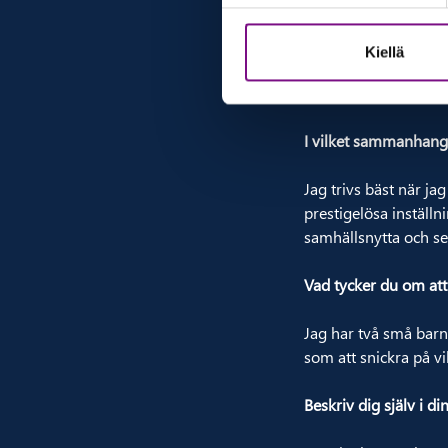
men också naturligtvi
Kiellä
Kul också att vara m
affärsenhetsledaren
I vilket sammanhang 
Jag trivs bäst när 
prestigelösa inställni
samhällsnytta och se
Vad tycker du om att
Jag har två små barn 
som att snickra på vi
Beskriv dig själv i di