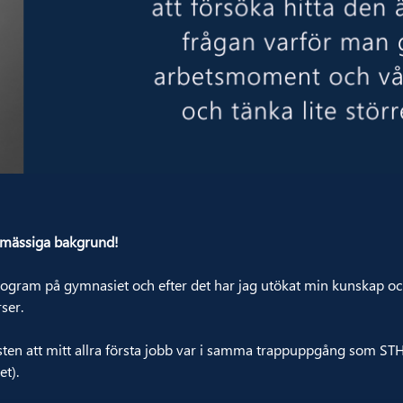
smässiga bakgrund!
program på gymnasiet och efter det har jag utökat min kunskap 
ser.
esten att mitt allra första jobb var i samma trappuppgång som STH
et).