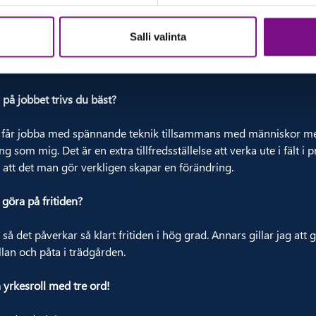
s skillnader, inte minst kulturskillnader i sättet att se på underhå
Salli valinta
ed att bygga upp ett nytt satsningsområde där jag är den första 
 Andreas Engström.
på jobbet trivs du bäst?
jag får jobba med spännande teknik tillsammans med människor
ng som mig. Det är en extra tillfredsställelse att verka ute i fält i
 att det man gör verkligen skapar en förändring.
 göra på fritiden?
så det påverkar så klart fritiden i hög grad. Annars gillar jag att 
llan och påta i trädgården.
n yrkesroll med tre ord!