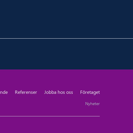
ande
Referenser
Jobba hos oss
Företaget
Nyheter