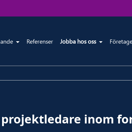
udande
Referenser
Jobba hos oss
Företag
pro­jekt­le­da­re inom fo