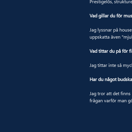
Prestigelös, struktur
Vad gillar du för mus
Jag lyssnar på house
uppskatta även "mju
Vad tittar du på för f
Jag tittar inte så my
Har du något budskap
Jag tror att det finns
frågan varför man gör