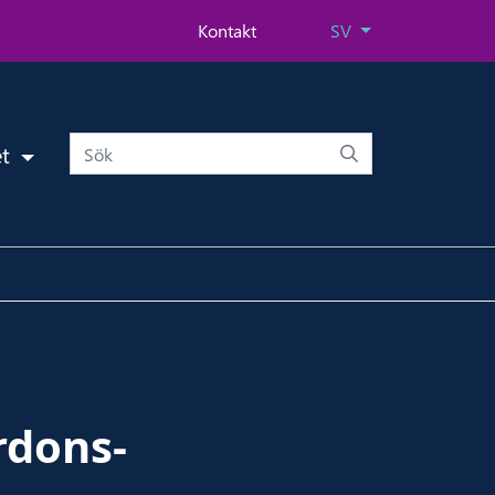
Kontakt
SV
et
rdons-​