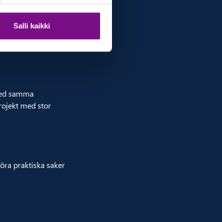
ll och felavhjälpning.
Salli kaikki
konsulten utöver
 med samma
 projekt med stor
göra praktiska saker